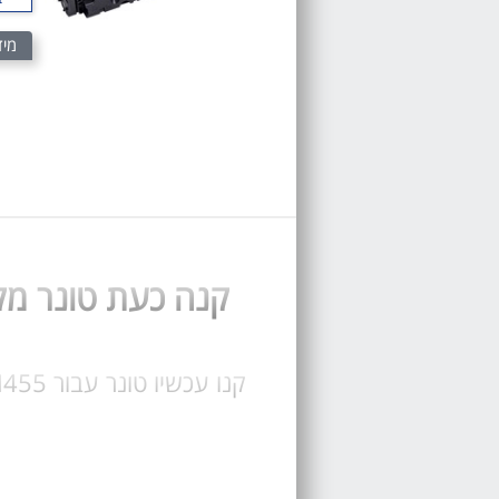
מיד
קנה כעת טונר מקורי HP M455 או טונר תואם עבור מד