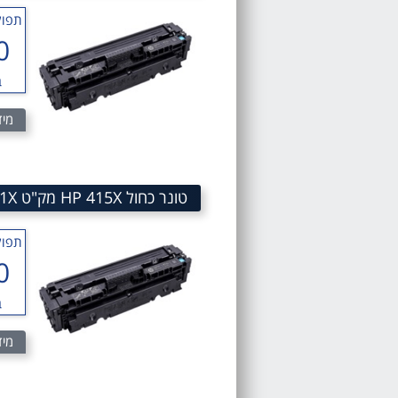
תפוק
0
ב
מיד
טונר כחול HP 415X מק"ט HP 415X CYAN Toner Cartridge HP W2031X
תפוק
0
ב
מיד