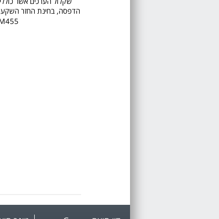
שקלול הערכים אשר כוללים 
הדפסה, בחינת החזר השקעה, ע
prise M455