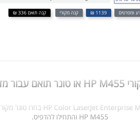
ע ומפרטים
1139 ₪
קנה מקורי
קנה תואם 336 ₪
פסת HP M455
HP M455 והתחילו להדפיס.