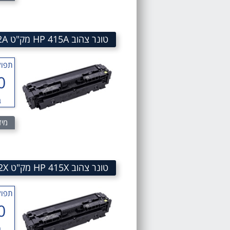
טונר צהוב HP 415A מק"ט HP 415A Yellow Toner cartridge HP W2032A
תפוק
0
ב
מיד
טונר צהוב HP 415X מק"ט HP 415X Yellow Toner cartridge HP W2032X
תפוק
0
ב