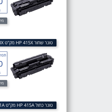
0
ב
מיד
טונר שחור HP 415X מק"ט HP 415X Black Toner Cartridge HP W2030X
תפוק
0
ב
מיד
טונר כחול HP 415A מק"ט HP 415A CYAN Toner Cartridge HP W2031A