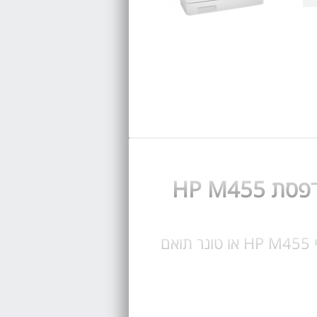
קנו עכשיו טונר עבור HP Color LaserJet Enterprise M455 בחרו טונר מקורי HP M455 או טונר תואם