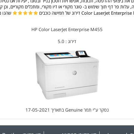
את ביצועי ההדפסה, תכונות, אפשרויות חסכון בנייר ובטונר, יעילות אנרגטית,
לות פר דף תוך שימוש ב- טונר מקורי או דיו מקורי, ומתכלים מקוריים, וכן
Color LaserJet Enter דירוג של חמישה כוכבים
שהנו מ
HP Color LaserJet Enterprise M455
דירוג :
5.0
נסקר ע"י
תמר Genuine
בתאריך
17-05-2021