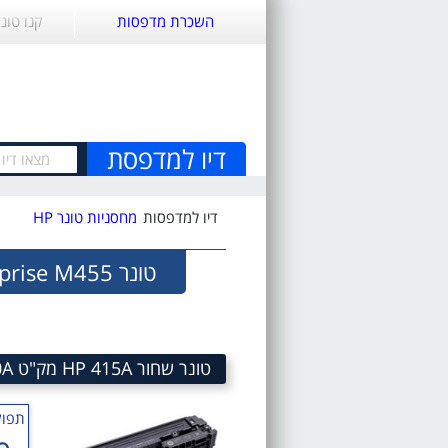
השכרת מדפסות
קנו טונ
דיו למדפסת
דיו למדפסות
מחסניות טונר HP
טונר HP Color LaserJet Enterprise M455
טונר שחור HP 415A מק"ט HP 415A Black Toner Cartridge HP W2030A
תפוק