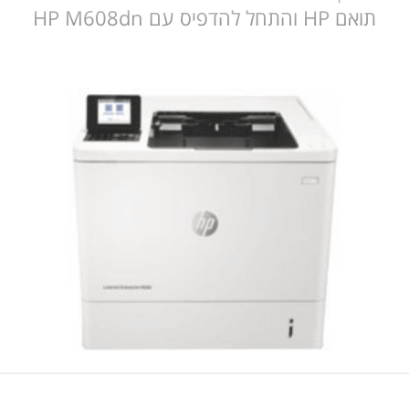
תואם HP והתחל להדפיס עם HP M608dn