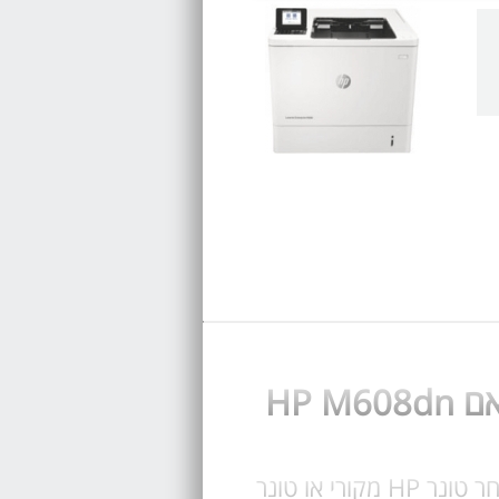
קנה עכשיו טונר LaserJet 37X מק"ט CF237X עבור מדפסת HP M608dn בחר טונר HP מקורי או טונר