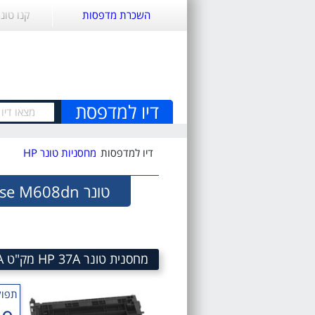
השכרת מדפסות
קנו טונ
דיו למדפסת
דיו למדפסות
מחסניות טונר HP
טונר HP LaserJet Enterprise M608dn
מחסנית טונר HP 37A מק"ט 37A LaserJet Toner Cartridge CF237A
תפוק