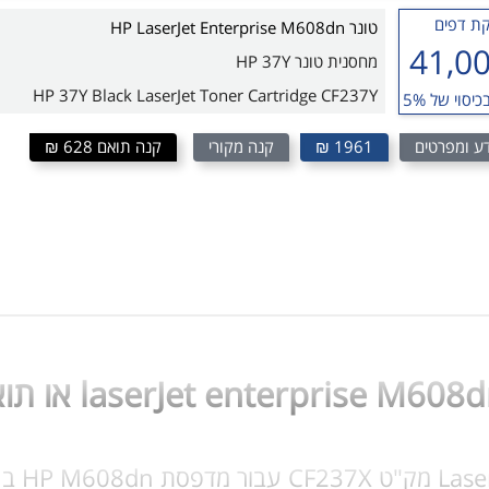
ת דפים
טונר HP LaserJet Enterprise M608dn
41,0
מחסנית טונר HP 37Y
HP 37Y Black LaserJet Toner Cartridge CF237Y
כיסוי של 5%
ע ומפרטים
1961 ₪
קנה מקורי
קנה תואם 628 ₪