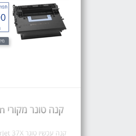
תפוק
00
ב
מיד
קנה טונר מקורי laserJet enterprise M608dn או תואם HP M608dn