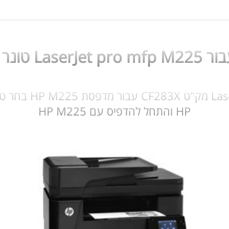
ואם HP M225
HP והתחל להדפיס עם HP M225