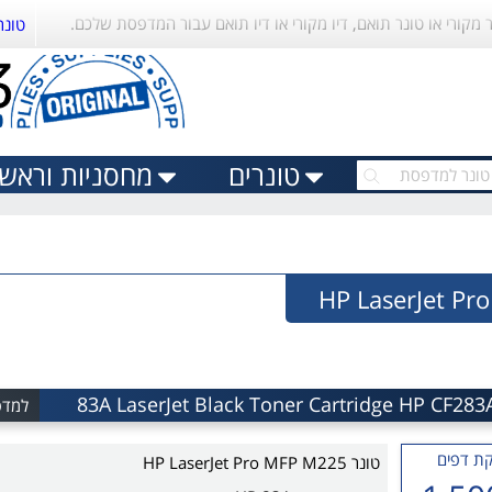
ר מקורי או טונר תואם, דיו מקורי או דיו תואם עבור המדפסת שלכם.
טונר
טונרים
מחסניות וראשי 
למדפסת MFP M225
ת דפים
טונר HP LaserJet Pro MFP M225