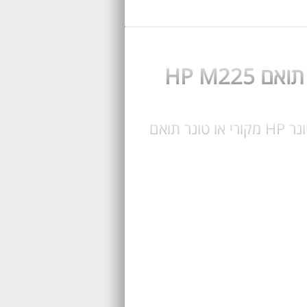
קנה עכשיו טונר LaserJet 83X מק"ט CF283X עבור מדפסת HP M225 בחר טונר HP מקורי או טונר תואם