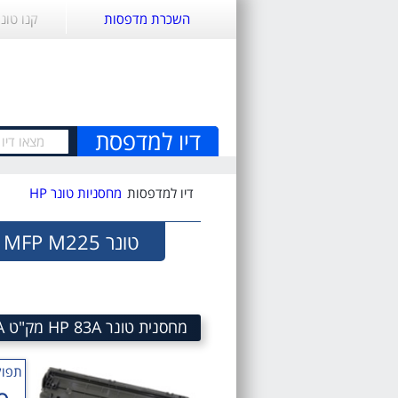
השכרת מדפסות
קנו טונ
דיו למדפסת
דיו למדפסות
מחסניות טונר HP
טונר HP LaserJet Pro MFP M225
מחסנית טונר HP 83A מק"ט 83A LaserJet Black Toner Cartridge HP CF283A
תפוק