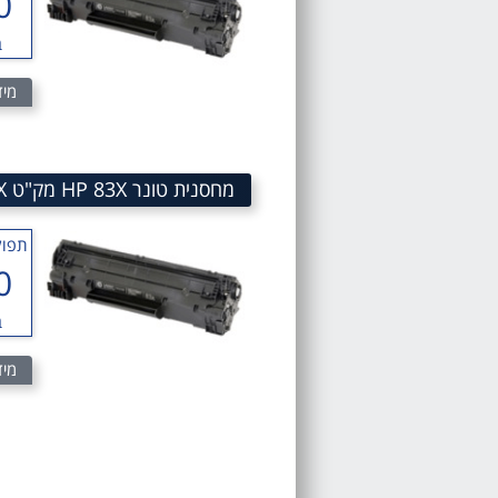
0
ב
מיד
מחסנית טונר HP 83X מק"ט 83X LaserJet Black Toner Cartridge HP CF283X
תפוק
0
ב
מיד