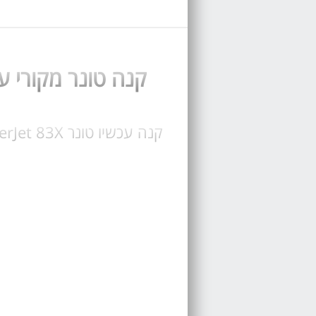
קנה טונר מקורי עבור LaserJet pro mfp M225 טונר ת