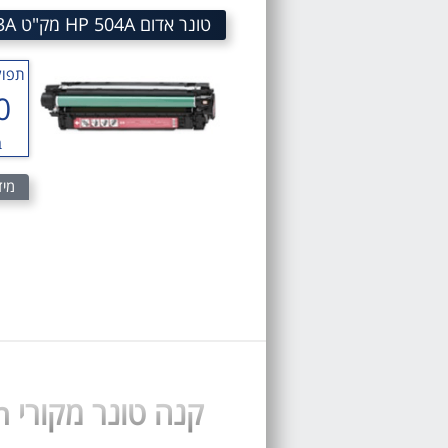
טונר אדום HP 504A מק"ט 504A Magenta LaserJet Toner Cartridge CE253A
תפוק
0
ב
מיד
קנה טונר מקורי Color LaserJet CP3525n טונר תואם HP CP3525n