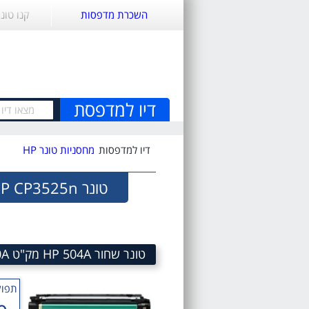
השכרת מדפסות
קנו טונ
דיו למדפסת
דיו למדפסות
מחסניות טונר HP
טונר HP CP3525n
טונר שחור HP 504A מק"ט 504A Black laserJet Toner Cartridge HP CE250A
תפוק