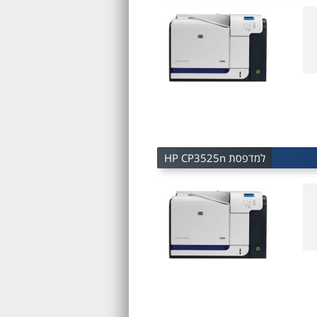
למדפסת HP CP3525n