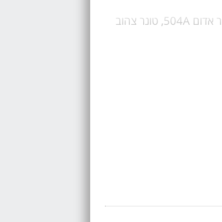
בחר טונר HP מקורי או טונר תואם HP, טונר שחור 504X, טונר כחול 504A, טונר אדום 504A, טונר צהוב