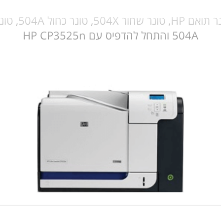
504A והתחל להדפיס עם HP CP3525n