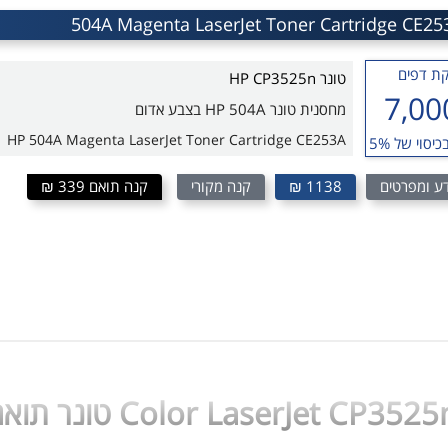
ת דפים
טונר HP CP3525n
7,00
מחסנית טונר HP 504A בצבע אדום
HP 504A Magenta LaserJet Toner Cartridge CE253A
כיסוי של 5%
ע ומפרטים
1138 ₪
קנה מקורי
קנה תואם 339 ₪