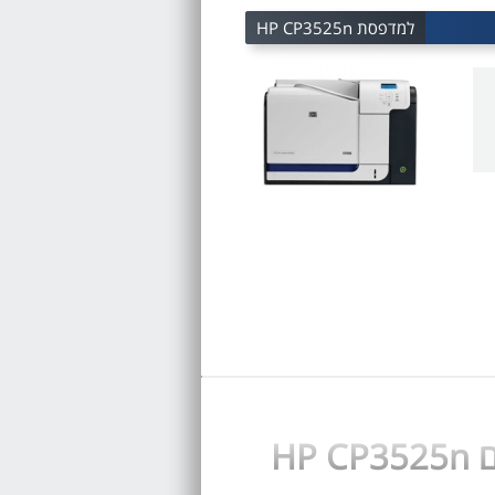
למדפסת HP CP3525n