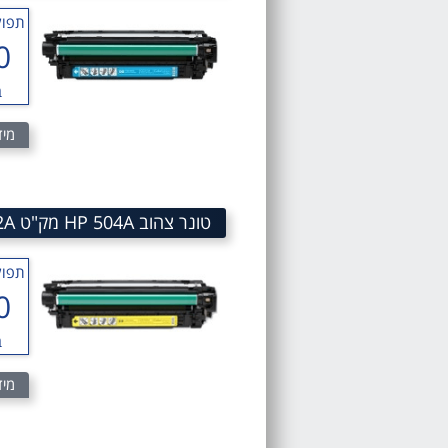
תפוק
0
ב
מיד
טונר צהוב HP 504A מק"ט 504A Yellow laserJet Toner cartridge HP CE252A
תפוק
0
ב
מיד