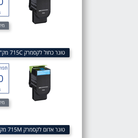
0
ב
מיד
טונר כחול לקסמרק 715C מק"ט 715C CYAN TONER LEXMARK 71B50C0
תפוק
0
ב
מיד
טונר אדום לקסמרק 715M מק"ט 715M Magenta TONER lexmark 71B50M0