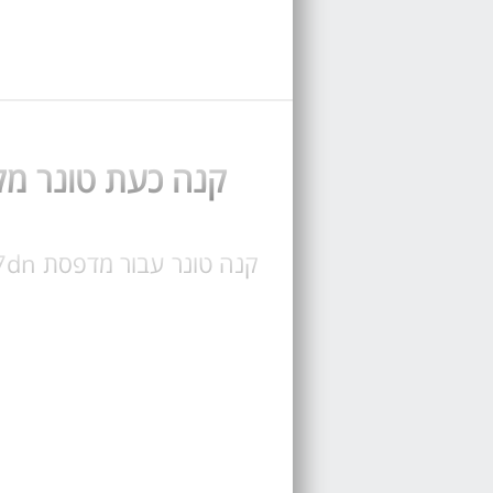
קנה כעת טונר מקורי Lexmark CX317dn תואם 317dn