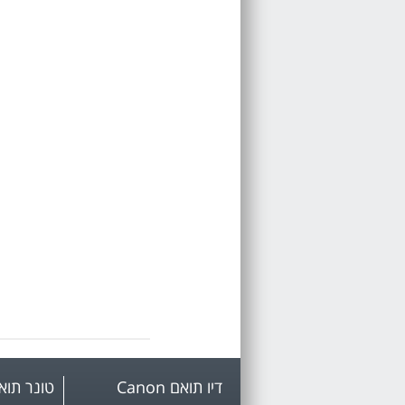
דיו תואם Canon
טונר תואם mark