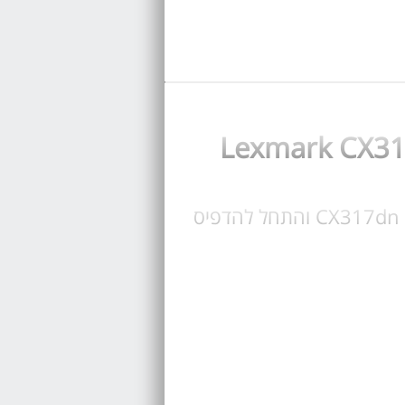
קנה טונר עבור מדפסת Lexmark CX317dn, בחר טונר מקורי או תואם לקסמרק CX317dn והתחל להדפיס