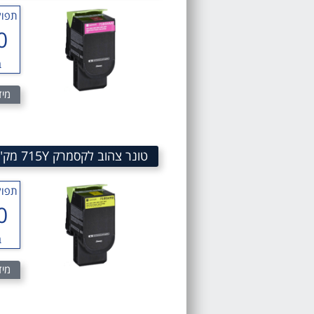
תפוק
0
ב
מיד
טונר צהוב לקסמרק 715Y מק"ט 715Y Yellow TONER LEXMARK 71B50Y0
תפוק
0
ב
מיד