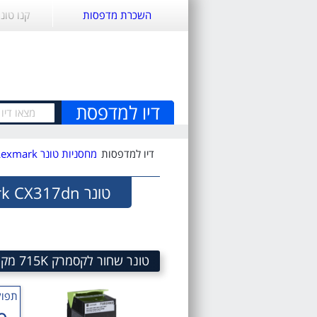
השכרת מדפסות
קנו טונ
דיו למדפסת
דיו למדפסות
מחסניות טונר Lexmark
טונר Lexmark CX317dn
טונר שחור לקסמרק 715K מק"ט 715K Black Toner Lexmark SKU 71B50K0
תפוק