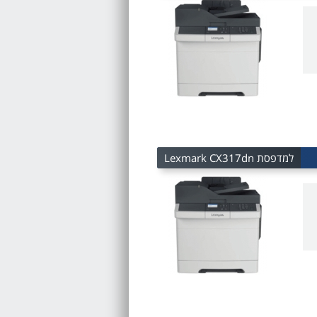
למדפסת Lexmark CX317dn