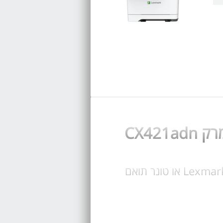
קנו עכשיו טונר עבור Lexmark CX421adn בחרו טונר מקורי Lexmark CX421adn או טונר תואם