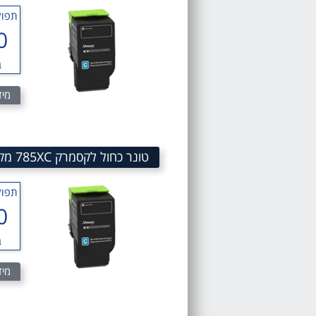
תפוק
0
ב
מיד
טונר כחול לקסמרק 785XC מק"ט 785XC Cyan Toner Cartridge 78C5XC0
תפוק
0
ב
מיד