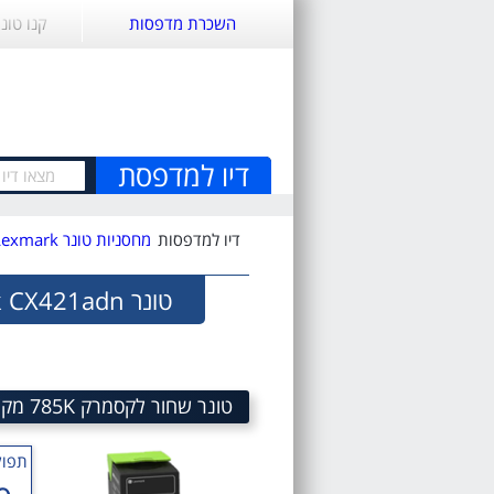
השכרת מדפסות
קנו טונ
דיו למדפסת
דיו למדפסות
מחסניות טונר Lexmark
טונר Lexmark CX421adn
טונר שחור לקסמרק 785K מק"ט 785K Black Toner cartridge sku 78C50K0
תפוק