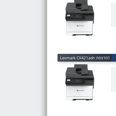
למדפסת Lexmark CX421adn