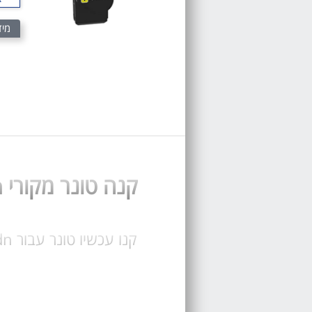
מיד
קנה טונר מקורי Lexmark CX421adn או תואם לקסמרק CX421adn