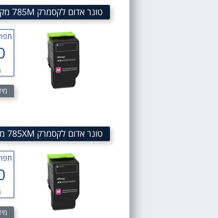
טונר אדום לקסמרק 785M מק"ט 785M Magenta TONER SKU 78C50M0
תפוק
0
ב
מיד
טונר אדום לקסמרק 785XM מק"ט 785XM Magenta Toner SKU 78C5XM0
תפוק
0
ב
מיד