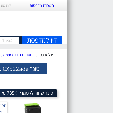
השכרת מדפסות
קנו טונ
דיו למדפסת
דיו למדפסות
מחסניות טונר Lexmark
טונר Lexmark CX522ade
טונר שחור לקסמרק 785K מק"ט 785K Black Toner cartridge sku 78C50K0
תפוק