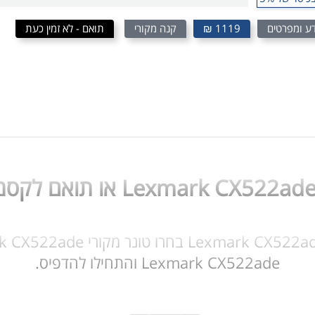
ע ומפרטים
1119 ₪
קנה מקורי
תואם - לא זמין כעת
Lexmark CX522ade והתחילו להדפיס.