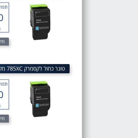
תפוק
0
ב
מיד
טונר כחול לקסמרק 785XC מק"ט 785XC Cyan Toner Cartridge 78C5XC0
תפוק
0
ב
מיד