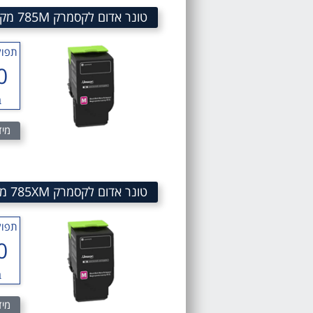
טונר אדום לקסמרק 785M מק"ט 785M Magenta TONER SKU 78C50M0
תפוק
0
ב
מיד
טונר אדום לקסמרק 785XM מק"ט 785XM Magenta Toner SKU 78C5XM0
תפוק
0
ב
מיד