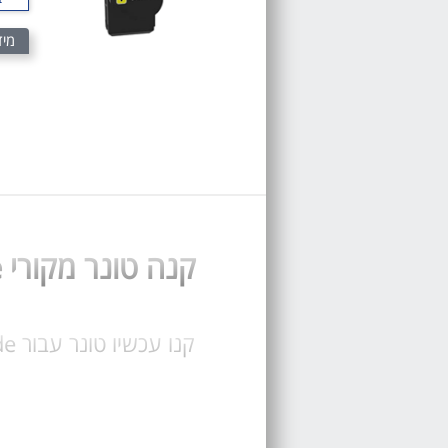
מיד
קנה טונר מקורי Lexmark CX522ade או תואם לקסמרק CX522ade