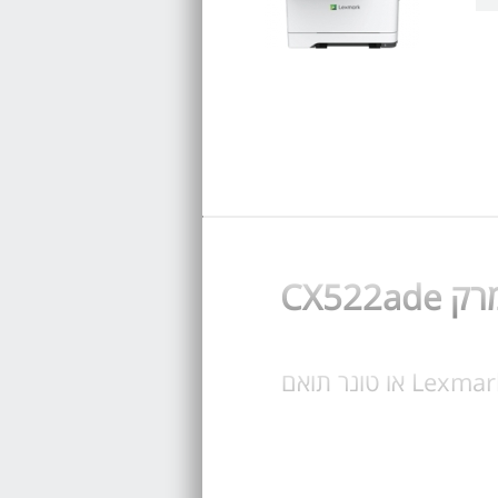
קנו עכשיו טונר עבור Lexmark CX522ade בחרו טונר מקורי Lexmark CX522ade או טונר תואם