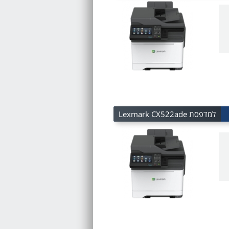
למדפסת Lexmark CX522ade