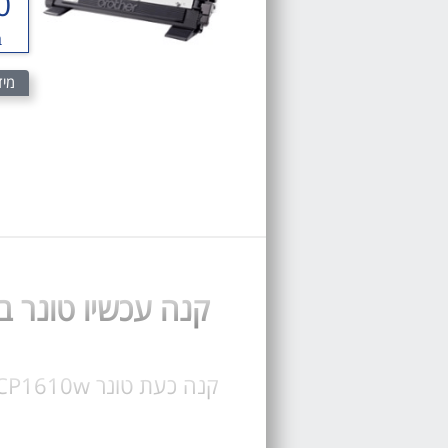
0
ב
מיד
קנה עכשיו טונר ברדר 1610 טונר מקורי או תואם 10w