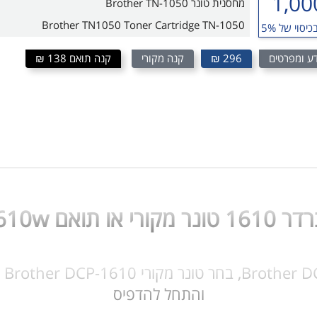
1,00
מחסנית טונר Brother TN-1050
Brother TN1050 Toner Cartridge TN-1050
כיסוי של 5%
ע ומפרטים
296 ₪
קנה מקורי
קנה תואם 138 ₪
Brother DCP16
והתחל להדפיס