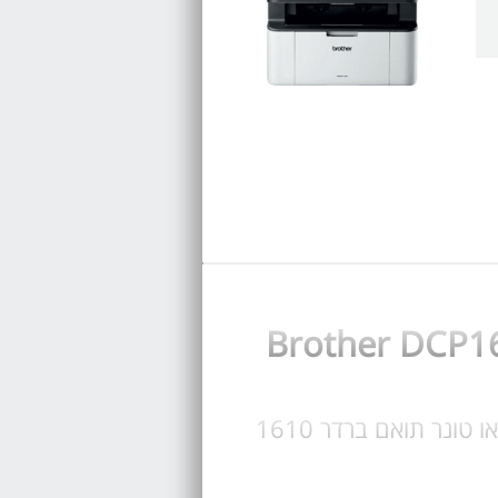
קנה כעת טונר Brother DCP1610w, בחר טונר מקורי Brother DCP-1610 או טונר תואם ברדר 1610