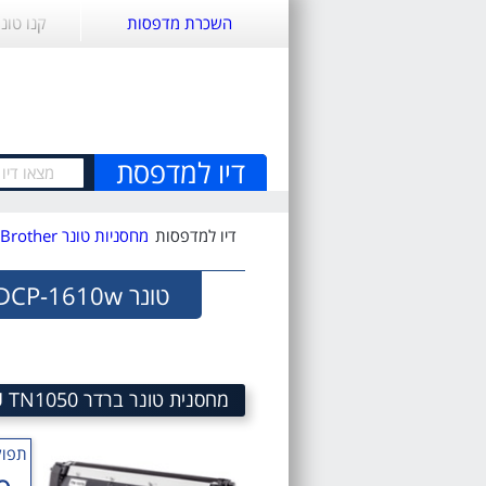
השכרת מדפסות
קנו טונ
דיו למדפסת
דיו למדפסות
מחסניות טונר Brother
טונר Brother DCP-1610w
מחסנית טונר ברדר BROTHER TN-1050 Toner Cartridge SKU TN1050
תפוק