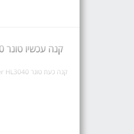
קנה עכשיו טונר Brother 3040 טונר מקורי או תואם Brother HL3040