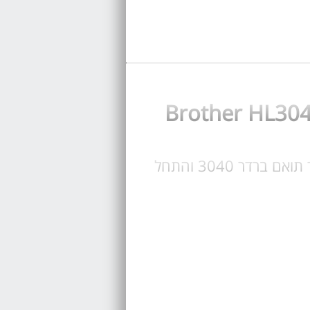
קנה כעת טונר Brother HL3040, בחר טונר מקורי Brother HL-3040 או טונר תואם ברדר 3040 והתחל