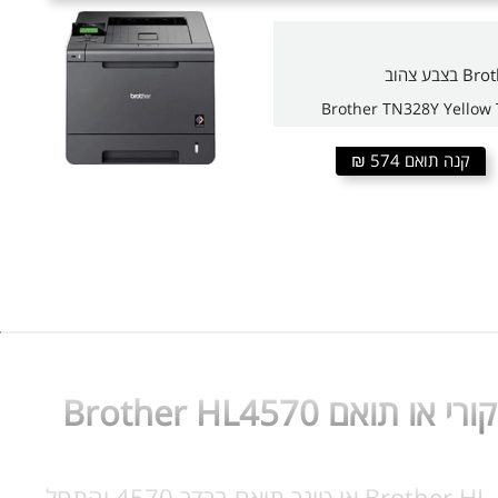
Brother TN328Y Yellow 
קנה תואם 574 ₪
קנה כעת טונר Brother HL4570, בחר טונר מקורי Brother HL-4570 או טונר תואם ברדר 4570 והתחל