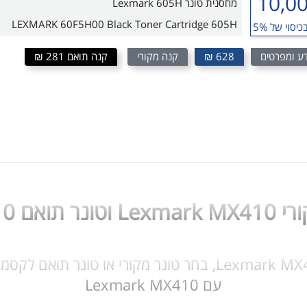
10,0
מחסנית טונר Lexmark 605H
LEXMARK 60F5H00 Black Toner Cartridge 605H
כיסוי של 5%
ע ומפרטים
628 ₪
קנה מקורי
קנה תואם 281 ₪
Lexmark MX
עם Lexmark MX410