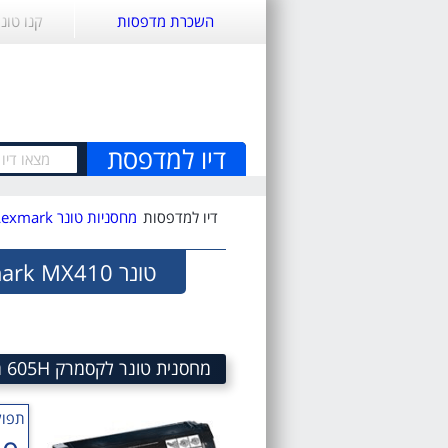
השכרת מדפסות
קנו טונ
דיו למדפסת
דיו למדפסות
מחסניות טונר Lexmark
טונר Lexmark MX410
מחסנית טונר לקסמרק 605H מק"ט 605H Toner cartridge Lexmark 60F5H00
תפוק