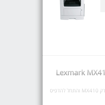
קנה טונר עבור מדפסת Lexmark MX410, בחר טונר מקורי או טונר תואם לקסמרק MX410 והתחל להדפיס