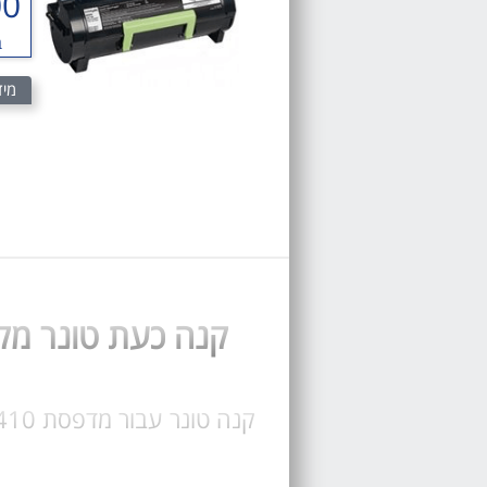
00
ב
מיד
קנה כעת טונר מקורי Lexmark MX410 וטונר תואם 410