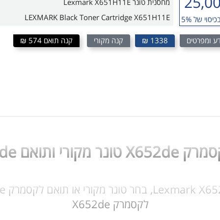
25,0
מחסנית טונר Lexmark X651H11E
LEXMARK Black Toner Cartridge X651H11E
כיסוי של 5%
ע ומפרטים
1338 ₪
קנה מקורי
קנה תואם 574 ₪
ם Lexmark X652de
לקסמרק X652de