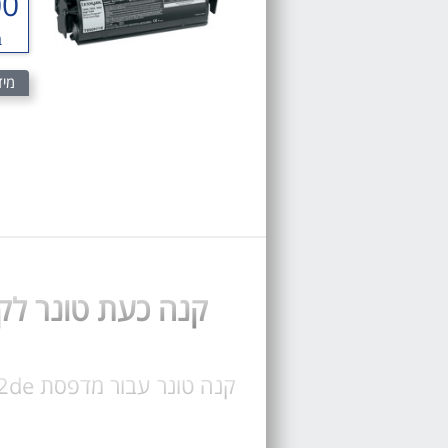
00
ב
מיד
קנה כעת טונר לקסמרק X652de טונר מקורי ותוא