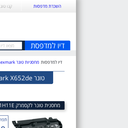
השכרת מדפסות
קנו טונ
דיו למדפסת
דיו למדפסות
מחסניות טונר Lexmark
טונר Lexmark X652de
מחסנית טונר לקסמרק X651H11E Toner cartridge LEXMARK X651H11E
תפוק