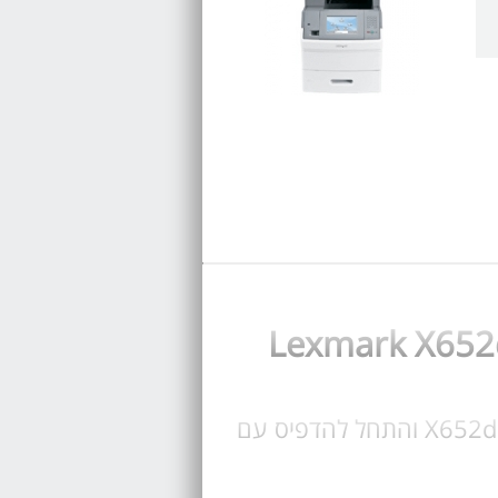
קנה טונר עבור מדפסת Lexmark X652de, בחר טונר מקורי או תואם לקסמרק X652de והתחל להדפיס עם