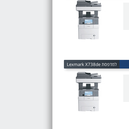
למדפסת Lexmark X738de