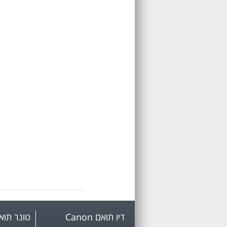
דיו תואם Canon
טונר תואם mark