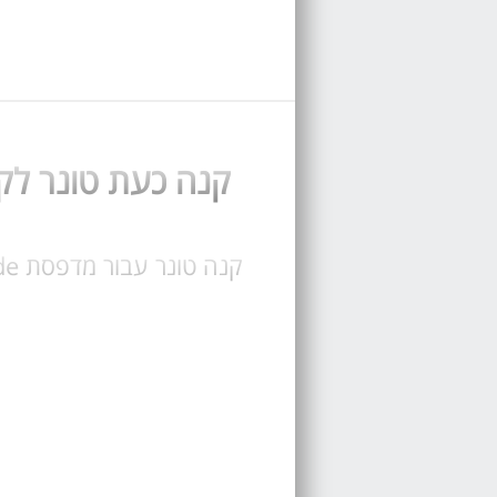
קנה כעת טונר לקסמרק X738de טונר מקורי ותוא