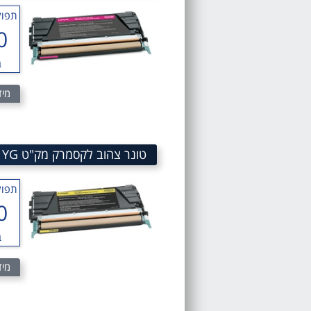
תפוק
0
ב
מיד
טונר צהוב לקסמרק מק"ט Yellow toner cartridge Lexmark SKU C734A1YG
תפוק
0
ב
מיד