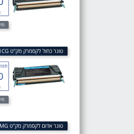
0
ב
מיד
טונר כחול לקסמרק מק"ט Cyan Toner Cartridge Lexmark SKU C734A1CG
תפוק
0
ב
מיד
טונר אדום לקסמרק מק"ט Magenta toner cartridge LEXMARK C734A1MG