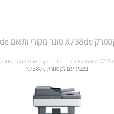
ם Lexmark X738de
בצבע עם לקסמרק X738de