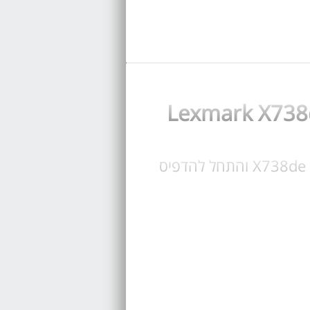
קנה טונר עבור מדפסת Lexmark X738de, בחר טונר מקורי או תואם לקסמרק X738de והתחל להדפיס