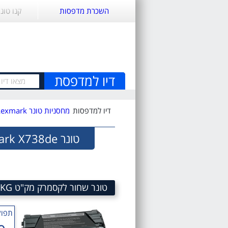
השכרת מדפסות
קנו טונ
דיו למדפסת
דיו למדפסות
מחסניות טונר Lexmark
טונר Lexmark X738de
טונר שחור לקסמרק מק"ט Black Toner cartridge Lexmark SKU C734A1KG
תפוק