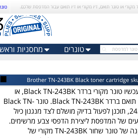
ר מקורי או טונר תואם, דיו מקורי או דיו תואם עבור המדפסת שלכם.
טונר
טונרים
מחסניות וראשי 
■
קנו עכשיו טונר מקורי ברדר Black TN-243BK, או
 תואם
ברדר Black TN-243BK
. טונר Black TN-
243BK, תוכנן לפעול בדיוק מושלם לצד מנגנון כיול
ים של המדפסת ליצירת הדפסי צבע מרשימים.
התקנה של טונר שחור TN-243BK מקורי של