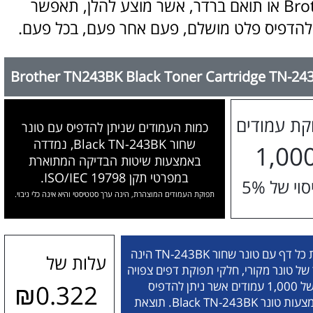
Brother או תואם ברדר, אשר מוצע להלן, תאפשר
להדפיס פלט מושלם, פעם אחר פעם, בכל פעם.
Brother TN243BK Black Toner Cartridge TN-24
קת עמודים
כמות העמודים שניתן להדפיס עם טונר
שחור Black TN-243BK, נמדדה
1,00
באמצעות שיטות הבדיקה המתוארת
במפרטי תקן ISO/IEC 19798.
וי של 5%
תפוקת העמודים המוצהרת, הינה ערך סטטיסטי והיא אינה כלי ניבוי.
ל דף עם טונר שחור TN-243BK הינה
עלות של
של טונר מקורי, חלקי תפוקת דפים צפויה
של 1,000 עמודים אשר ניתן להדפיס
₪0.322
באמצעות טונר Black TN-243BK. תוצאת