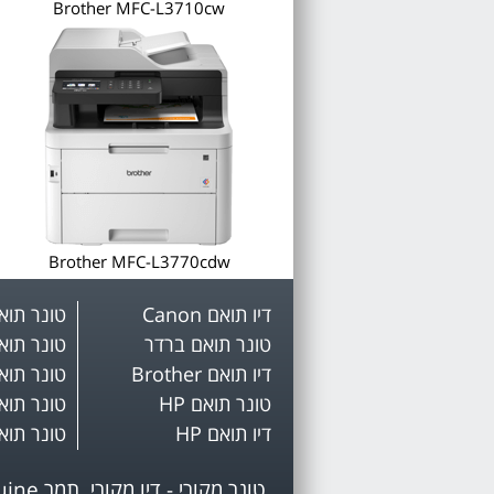
Brother MFC-L3710cw
Brother MFC-L3770cdw
דיו תואם Canon
טונר תואם mark
טונר תואם ברדר
טונר תואם 
דיו תואם Brother
טונר תואם OX
טונר תואם HP
טונר תואם on
דיו תואם HP
טונר תוא
טונר מקורי - דיו מקורי, תמר Genuine. © כל הזכויות שמורות. טלפון - 03-5092424 , מען : כורזין 5 גבעתיים 5358306