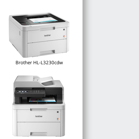
Brother HL-L3230cdw