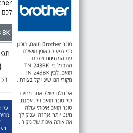
לכם 
3 BK
טונר Brother תואם, תוכנן
כדי לפעול באופן מושלם
תפו
עם המדפסת שלכם.
0
ההבדל בין TN-243BK
תואם, לבין TN-243BK
בכיס
מקורי הנו שינוי קל בצורתו.
אל תלכו שולל אחר מחירו
של טונר תואם זול. אמנם,
טונר תואם איכותי עולה
עלות כ
מעט יותר, אך זה יעניק לך
מחיר 
את אותה איכות של מקורי.