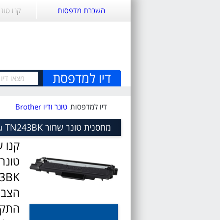
השכרת מדפסות
קנו טונ
דיו למדפסת
דיו למדפסות
טונר ודיו Brother
מחסנית טונר שחור Brother TN-243BK Black toner cartridge sku TN243BK
טונר
הצבע