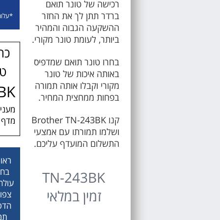
רכישה של טונר תואם
ברדר תתן לך את החזר
*עלות פ
ההשקעה הגבוה והמהיר
ביותר, לעומת טונר מקורי.
כת
בחרו טונר תואם שמדפיס
טו
באותה איכות של טונר
מקורי וקבלו אותה תמורה
BK
בפחות ממחצית המחיר.
מעניק
קנו Brother TN-243BK
מדף א
ושלמו תמורתו עם אמצעי
התשלום המועדף עליכם.
ראו 
TN-243BK
זמין במלאי
צפו
הדפי
תמו