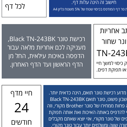
חישוב זה הינה עלות דף.
לכל דף
ר דף המודפס בכיסוי שטח של 5% משטח גליון A4
ב אחריות
רכישת טונר Black TN-243BK,
נר שחור
מעניקה לכם אחריות מלאה עבור
TN-243
הדפסה באיכות עילאית, החל מן
 כיסוי למשך חיי
הדף הראשון ועד הדף האחרון.
ו תפוקת דפים.
חיי מדף
מדוע רכישת טונר תואם, הינה כדאית יותר.
בחשבון פשוט, טונר תואם Black TN-243BK
24
עולה פחות ממחירו של טונר Brother מקורי, וזה
י להדפיס באותה האיכות ואת אותה תפוקת
ם של טונר מקורי, אזי יוצא שאתם מקבלים
חודשים
רה שווה ומשלמים יותר עבור טונר מקורי.