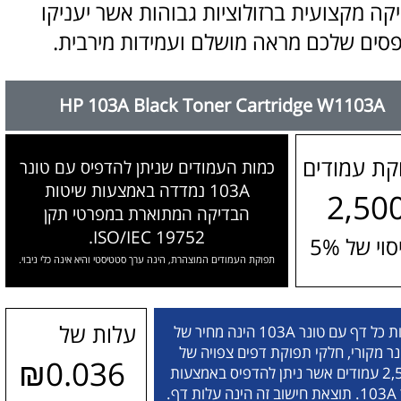
יקה מקצועית ברזולוציות גבוהות אשר יעניקו
סים שלכם מראה מושלם ועמידות מירבית.
HP 103A Black Toner Cartridge W1103A
קת עמודים
כמות העמודים שניתן להדפיס עם טונר
103A נמדדה באמצעות שיטות
2,50
הבדיקה המתוארת במפרטי תקן
ISO/IEC 19752.
וי של 5%
תפוקת העמודים המוצהרת, הינה ערך סטטיסטי והיא אינה כלי ניבוי.
עלות של
עלות כל דף עם טונר 103A הינה מחיר של
נר מקורי, חלקי תפוקת דפים צפויה של
₪0.036
2,500 עמודים אשר ניתן להדפיס באמצעות
ות דף.