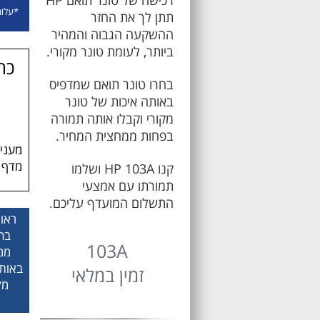
*עלות פ
תתן לך את החזר
ההשקעה הגבוה והמהיר
ביותר, לעומת טונר מקורי.
כת
בחרו טונר תואם שמדפיס
באותה איכות של טונר
מקורי וקבלו אותה תמורה
בפחות ממחצית המחיר.
מעניק
מדף א
קנו HP 103A ושלמו
תמורתו עם אמצעי
התשלום המועדף עליכם.
ראו 
103A
באותה
זמין במלאי
מק