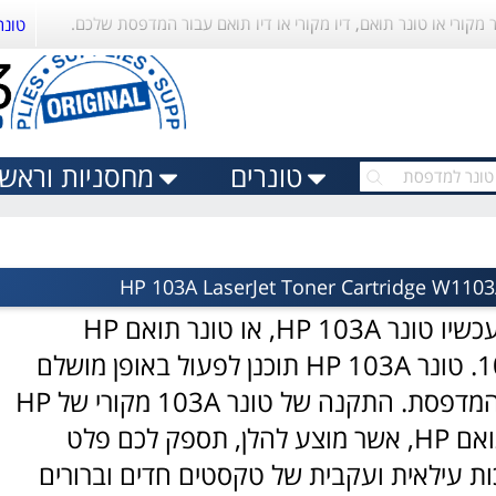
ר מקורי או טונר תואם, דיו מקורי או דיו תואם עבור המדפסת שלכם.
טונר
טונרים
מחסניות וראשי 
טונר HP 103A, או טונר תואם
HP
1
. טונר HP 103A תוכנן לפעול באופן מושלם
עם המדפסת. התקנה של טונר 103A מקורי של HP
או תואם HP, אשר מוצע להלן, תספק לכם פלט
ות עילאית ועקבית של טקסטים חדים וברורים