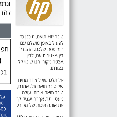
וגרפ
להדפ
טונר HP תואם, תוכנן כדי
לפעול באופן מושלם עם
תפו
המדפסת שלכם. ההבדל
בין 103A תואם, לבין
0
103A מקורי הנו שינוי קל
בצורתו.
בכיס
אל תלכו שולל אחר מחירו
של טונר תואם זול. אמנם,
טונר תואם איכותי עולה
מעט יותר, אך זה יעניק לך
טו
את אותה איכות של מקורי.
טונר 103A. תוצאת חישוב זה הינה על
רכישה של טונר תואם HP