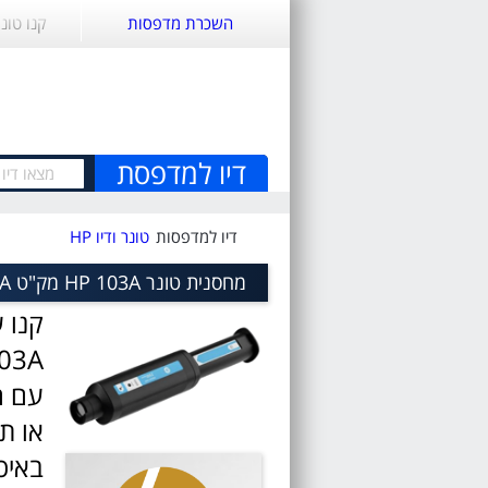
השכרת מדפסות
קנו טונ
דיו למדפסת
דיו למדפסות
טונר ודיו HP
מחסנית טונר HP 103A מק"ט HP 103A LaserJet Toner Cartridge W1103A
קנו עכשיו 
03A
באיכ