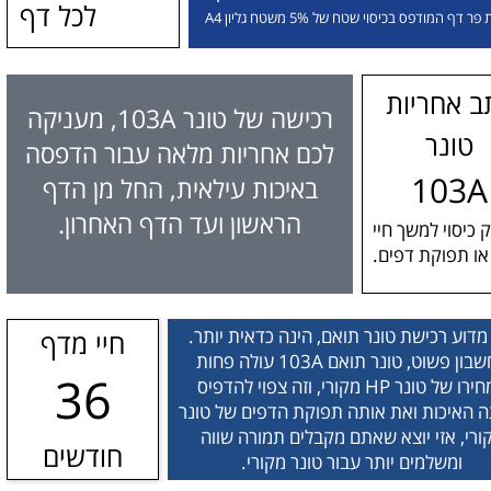
לכל דף
ר דף המודפס בכיסוי שטח של 5% משטח גליון A4
ב אחריות
רכישה של טונר 103A, מעניקה
טונר
לכם אחריות מלאה עבור הדפסה
103A
באיכות עילאית, החל מן הדף
הראשון ועד הדף האחרון.
 כיסוי למשך חיי
ו תפוקת דפים.
מדוע רכישת טונר תואם, הינה כדאית יותר.
חיי מדף
בחשבון פשוט, טונר תואם 103A עולה פחות
36
ממחירו של טונר HP מקורי, וזה צפוי להדפיס
 האיכות ואת אותה תפוקת הדפים של טונר
ורי, אזי יוצא שאתם מקבלים תמורה שווה
חודשים
ומשלמים יותר עבור טונר מקורי.